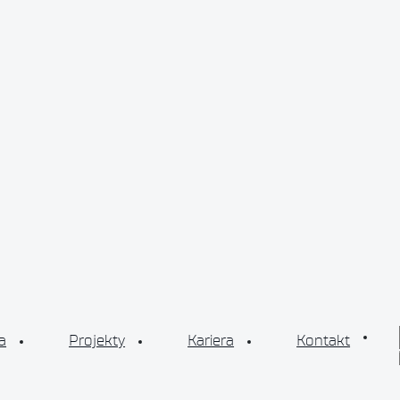
Klauzula informacyjna RODO –
zamówienia publiczne
a
Projekty
Kariera
Kontakt