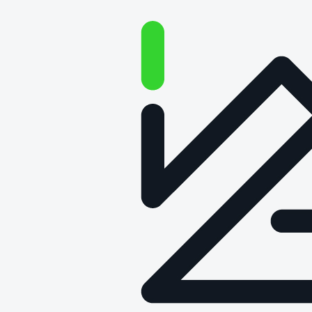
Ochrona danych
osobowych
Sieć Badawcza Łukasiewicz – Poznański Instytut
Technologiczny, dalej „Łukasiewicz – PIT” w ramach