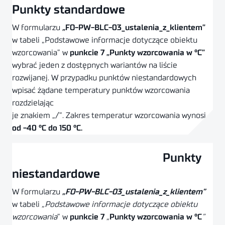
Punkty standardowe
W formularzu
„
FO-PW-BLC-03_ustalenia_z_klientem”
w tabeli „Podstawowe informacje dotyczące obiektu
wzorcowania” w
punkcie 7 „Punkty wzorcowania w °C”
wybrać jeden z dostępnych wariantów na liście
rozwijanej. W przypadku punktów niestandardowych
wpisać żądane temperatury punktów wzorcowania
rozdzielając
je znakiem „/”. Zakres temperatur wzorcowania wynosi
od -40 °C do 150 °C.
Pobierz formularz
Punkty
Wypełnij formularz online
niestandardowe
W formularzu
„FO-PW-BLC-03_ustalenia_z_klientem”
w tabeli
„Podstawowe informacje dotyczące obiektu
wzorcowania
” w
punkcie 7
„
Punkty wzorcowania w °C
”