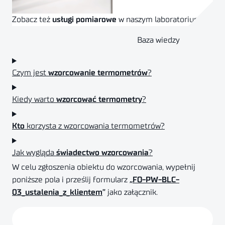
Zobacz też
usługi pomiarowe
w naszym laboratorium
Baza wiedzy
SPRAWDŹ OFERTĘ
Czym jest
wzorcowanie termometrów
?
Kiedy warto
wzorcować termometry
?
Kto
korzysta z wzorcowania termometrów?
Jak wygląda
świadectwo wzorcowania
?
W celu zgłoszenia obiektu do wzorcowania, wypełnij
poniższe pola i prześlij formularz
„
FO-PW-BLC-
03_ustalenia_z_klientem
”
jako załącznik.