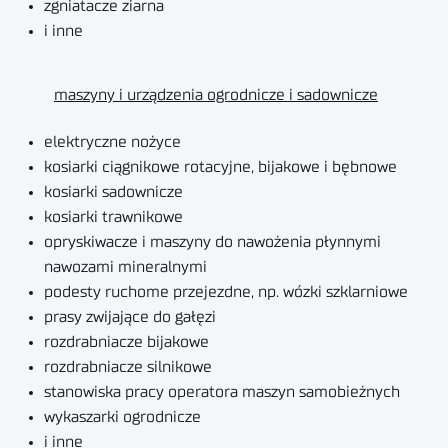
zgniatacze ziarna
i inne
maszyny i urządzenia ogrodnicze i sadownicze
elektryczne nożyce
kosiarki ciągnikowe rotacyjne, bijakowe i bębnowe
kosiarki sadownicze
kosiarki trawnikowe
opryskiwacze i maszyny do nawożenia płynnymi
nawozami mineralnymi
podesty ruchome przejezdne, np. wózki szklarniowe
prasy zwijające do gałęzi
rozdrabniacze bijakowe
rozdrabniacze silnikowe
stanowiska pracy operatora maszyn samobieżnych
wykaszarki ogrodnicze
i inne