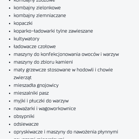
kombajny zbożowe
kombajny zielonkowe
kombajny ziemniaczane
kopaczki
koparko-ładowarki tylne zawieszane
kultywatory
ładowacze czołowe
maszyny do konfekcjonowania owoców i warzyw
maszyny do zbioru kamieni
maty grzewcze stosowane w hodowli i chowie
zwierząt
mieszadła gnojowicy
mieszalniki pasz
myjki i płuczki do warzyw
naważarki i wagoworkownice
obsypniki
odsiewacze
opryskiwacze i maszyny do nawożenia płynnymi