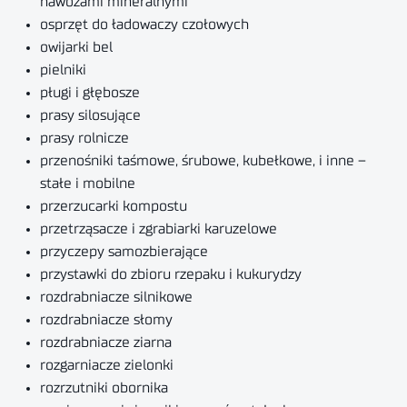
nawozami mineralnymi
osprzęt do ładowaczy czołowych
owijarki bel
pielniki
pługi i głębosze
prasy silosujące
prasy rolnicze
przenośniki taśmowe, śrubowe, kubełkowe, i inne –
stałe i mobilne
przerzucarki kompostu
przetrząsacze i zgrabiarki karuzelowe
przyczepy samozbierające
przystawki do zbioru rzepaku i kukurydzy
rozdrabniacze silnikowe
rozdrabniacze słomy
rozdrabniacze ziarna
rozgarniacze zielonki
rozrzutniki obornika