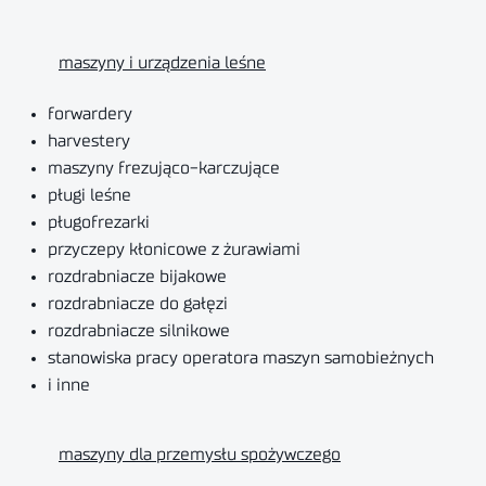
maszyny i urządzenia leśne
forwardery
harvestery
maszyny frezująco-karczujące
pługi leśne
pługofrezarki
przyczepy kłonicowe z żurawiami
rozdrabniacze bijakowe
rozdrabniacze do gałęzi
rozdrabniacze silnikowe
stanowiska pracy operatora maszyn samobieżnych
i inne
maszyny dla przemysłu spożywczego