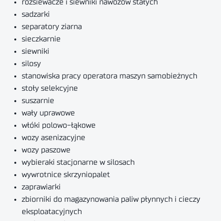
rozsiewacze i siewniki nawozów stałych
sadzarki
separatory ziarna
sieczkarnie
siewniki
silosy
stanowiska pracy operatora maszyn samobieżnych
stoły selekcyjne
suszarnie
wały uprawowe
włóki polowo-łąkowe
wozy asenizacyjne
wozy paszowe
wybieraki stacjonarne w silosach
wywrotnice skrzyniopalet
zaprawiarki
zbiorniki do magazynowania paliw płynnych i cieczy
eksploatacyjnych