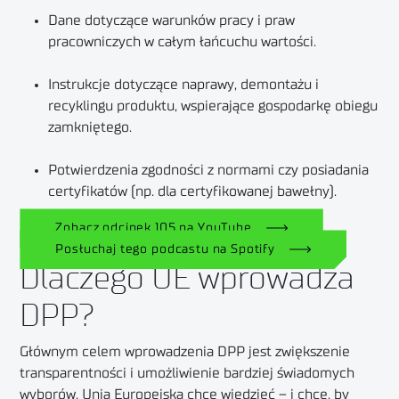
Dane dotyczące warunków pracy i praw
pracowniczych w całym łańcuchu wartości.
Instrukcje dotyczące naprawy, demontażu i
recyklingu produktu, wspierające gospodarkę obiegu
zamkniętego.
Potwierdzenia zgodności z normami czy posiadania
certyfikatów (np. dla certyfikowanej bawełny).
Zobacz odcinek 105 na YouTube
Posłuchaj tego podcastu na Spotify
Dlaczego UE wprowadza
DPP?
Głównym celem wprowadzenia DPP jest zwiększenie
transparentności i umożliwienie bardziej świadomych
wyborów. Unia Europejska chce wiedzieć – i chce, by