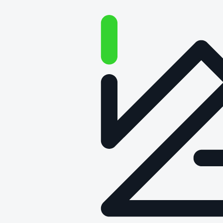
Łukasiewicz – PIT i GLS
pracują nad pierwszym w
Polsce miejskim mikrohubem
przeładunkowym
Data publikacji: 10 października 2023