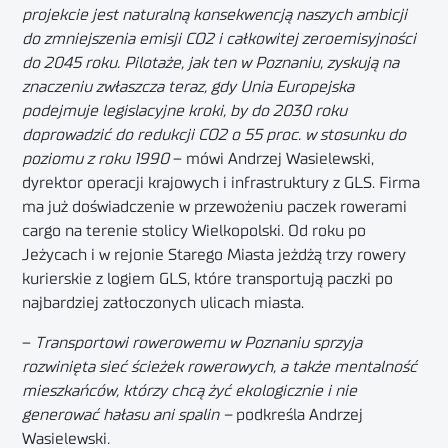
projekcie jest naturalną konsekwencją naszych ambicji
do zmniejszenia emisji CO2 i całkowitej zeroemisyjności
do 2045 roku. Pilotaże, jak ten w Poznaniu, zyskują na
znaczeniu zwłaszcza teraz, gdy Unia Europejska
podejmuje legislacyjne kroki, by do 2030 roku
doprowadzić do redukcji CO2 o 55 proc. w stosunku do
poziomu z roku 1990
– mówi Andrzej Wasielewski,
dyrektor operacji krajowych i infrastruktury z GLS. Firma
ma już doświadczenie w przewożeniu paczek rowerami
cargo na terenie stolicy Wielkopolski. Od roku po
Jeżycach i w rejonie Starego Miasta jeżdżą trzy rowery
kurierskie z logiem GLS, które transportują paczki po
najbardziej zatłoczonych ulicach miasta.
–
Transportowi rowerowemu w Poznaniu sprzyja
rozwinięta sieć ścieżek rowerowych, a także mentalność
mieszkańców, którzy chcą żyć ekologicznie i nie
generować hałasu ani spalin –
podkreśla Andrzej
Wasielewski
.