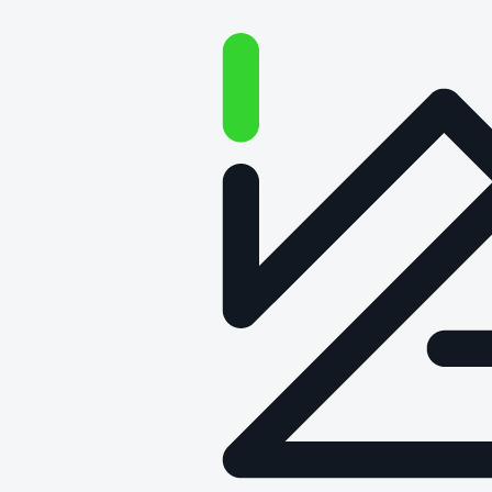
Badania wyrobów i
materiałów
drzewnych – oferta
BADANIA AKREDYTOWANE
BADANIA