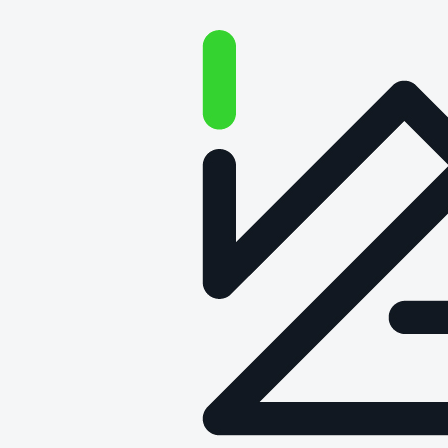
Ukazał się „Green Last Mile
Europe Report 2022”
Data publikacji: 13 kwietnia 2022
Ukazał się „Green Last Mile Europe Report
2022”,
obejmujący m. in.
analizy, wywiady, case studies,
dotyczące współczesnych zagadnień i innowacji w branży
kurierskiej. Materiał opracowany przez ekspertów
merytorycznych sektora logistyki i KEP –
z udziałem
przedstawicieli Łukasiewicz – PIT: dr. hab. Arkadiuszem
Kawą,
Dyrektorem Instytutu
oraz
mgr inż. Martą Cudziło
,
Z- cą Dyrektora Centrum Logistyki i Nowoczesnych
Technologii
– stanowi kompendium wiedzy na temat
najnowszych trendów w sektorze dostaw. W obliczu