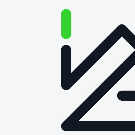
Pojazdy definiowane
programowo w logistyce | O
technologii na głos | Cykl
„Obok logistyki” #124
Data publikacji: 23 kwietnia 2026
💡 Nowoczesne technologie w transporcie. Czym jest
SDV (Software Defined Vehicle), jak działa oraz jakie ma
zastosowanie w transporcie i logistyce?
💡Gościem Marcina Tomkowiaka jest dr Radosław Pełka
z ZF Automotive Systems Poland. Odpowiada m.in. na
pytania: