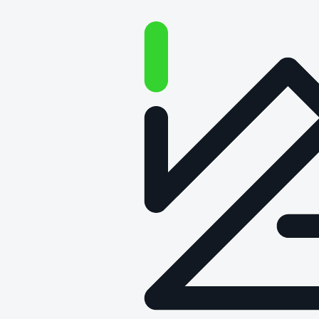
O technologii na głos –
Odcinek 75: Jak się mieszka w
smart home?
Data publikacji: 22 lutego 2024