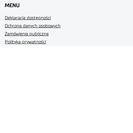
MENU
Deklaracja dostępności
Ochrona danych osobowych
Zamówienia publiczne
Polityka prywatności
Plan Równości Płci
Sieć Badawcza Łukasiewicz
BIP
Informacja o realizacji strategii podatkowej
Mapa strony
Intranet
Ogłoszenia
Status dużego przedsiębiorcy
Standardy Ochrony Małoletnich
Regulamin zgłaszania naruszeń prawa oraz ochrony osób
zgłaszających naruszenia (sygnalistów)