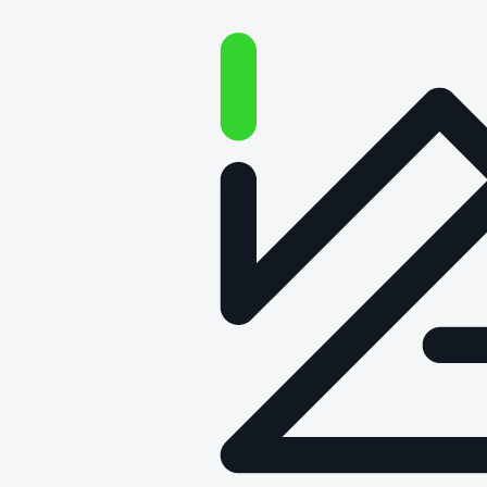
O technologii na głos –
Odcinek 58: Doktor Robot. Jak
da Vinci zrewolucjonizował
chirurgię?
Data publikacji: 27 września 2023
Co dwie minuty na świecie wykonywana jest operacja za
pomocą robota da Vinci. Jak wygląda taki zabieg? Co
robot zmienił w chirurgii i dlaczego jest on tylko
narzędziem w rękach lekarza?
O tym opowiada dr n. med. Piotr Cieśliński, urolog ze
Szpitala Wojewódzkiego w Poznaniu.