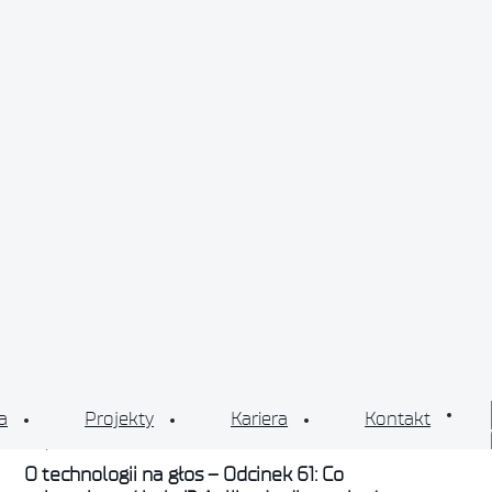
19 października 2023
O technologii na głos – Odcinek 60: Miejska
mikromobilność (cykl „Obok logistyki”)
a
Projekty
Kariera
Kontakt
26 października 2023
O technologii na głos – Odcinek 61: Co