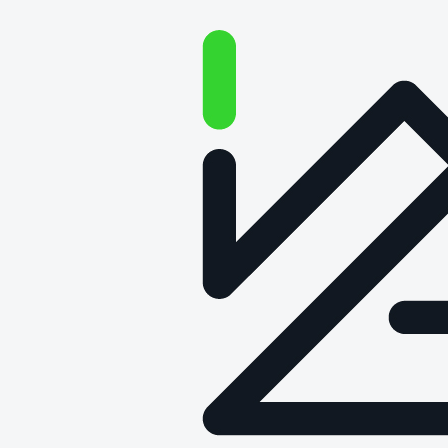
Co przyniesie 2026 rok branży
TSL? | O technologii na głos |
Cykl „Obok logistyki” #118
Data publikacji: 9 lutego 2026