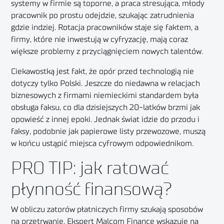
systemy w firmie są toporne, a praca stresująca, młody
pracownik po prostu odejdzie, szukając zatrudnienia
gdzie indziej.
Rotacja pracowników staje się faktem, a
firmy, które nie inwestują w cyfryzację, mają coraz
większe problemy z przyciągnięciem nowych talentów
.
Ciekawostką jest fakt, że opór przed technologią nie
dotyczy tylko Polski.
Jeszcze do niedawna w relacjach
biznesowych z firmami niemieckimi standardem była
obsługa faksu, co dla dzisiejszych 20-latków brzmi jak
opowieść z innej epoki
. Jednak świat idzie do przodu i
faksy, podobnie jak papierowe listy przewozowe, muszą
w końcu ustąpić miejsca cyfrowym odpowiednikom.
PRO TIP: jak ratować
płynność finansową?
W obliczu zatorów płatniczych firmy szukają sposobów
na przetrwanie. Ekspert Malcom Finance wskazuje na