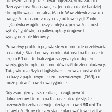
biznesem: auto jedzie, towar dojeżdża, firma zarabia.
Rzeczywistość finansowa jest jednak znacznie bardziej
skomplikowana i brutalna. Marcin Wawszkiewicz zwraca
uwagę, że transport zaczyna się od inwestycji.
Zanim
ciężarówka w ogóle ruszy z miejsca, przewoźnik musi
wyłożyć gotówkę na paliwo, opłaty drogowe i
wynagrodzenie kierowcy
.
Prawdziwy problem pojawia się w momencie oczekiwania
na zapłatę. Standardowy termin płatności na fakturze to
często 60 dni. Jednak zegar zaczyna tykać dopiero
wtedy, gdy komplet dokumentów trafi do zleceniodawcy.
Tutaj wkracza fizyka i logistyka – kierowca musi wrócić
na bazę z papierowym listem przewozowym (CMR), co
może potrwać nawet dwa tygodnie
.
Gdy zsumujemy czas realizacji usługi, powrót
dokumentów i termin na fakturze, okazuje się, że
przewoźnik czeka na swoje pieniądze nawet
90 dni
.
To
sprawia, że firmy nie są w stanie planować inwestycji w