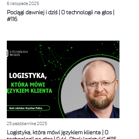
6 listopada 2025
Pociągi dawniej i dziś | O technologii na głos |
#116
23 października 2025
Logistyka, która mówi językiem klienta | O