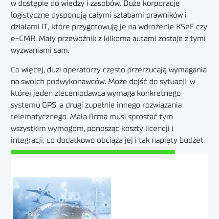
w dostępie do wiedzy i zasobów. Duże korporacje
logistyczne dysponują całymi sztabami prawników i
działami IT, które przygotowują je na wdrożenie KSeF czy
e-CMR.
Mały przewoźnik z kilkoma autami zostaje z tymi
wyzwaniami sam
.
Co więcej, duzi operatorzy często przerzucają wymagania
na swoich podwykonawców. Może dojść do sytuacji, w
której jeden zleceniodawca wymaga konkretnego
systemu GPS, a drugi zupełnie innego rozwiązania
telematycznego.
Mała firma musi sprostać tym
wszystkim wymogom, ponosząc koszty licencji i
integracji, co dodatkowo obciąża jej i tak napięty budżet
.
Zobacz odcinek 118 na YouTube
Posłuchaj tego podcastu na Spotify