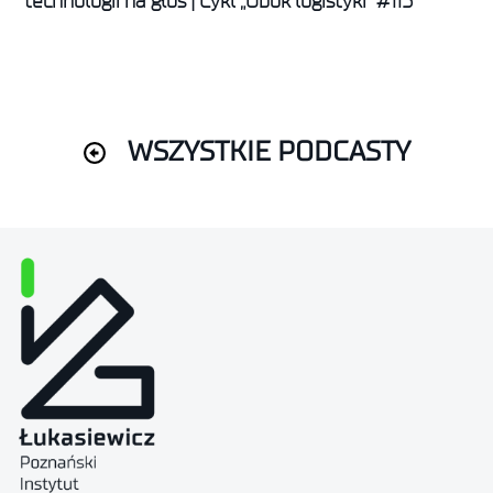
technologii na głos | Cykl „Obok logistyki” #115
WSZYSTKIE PODCASTY