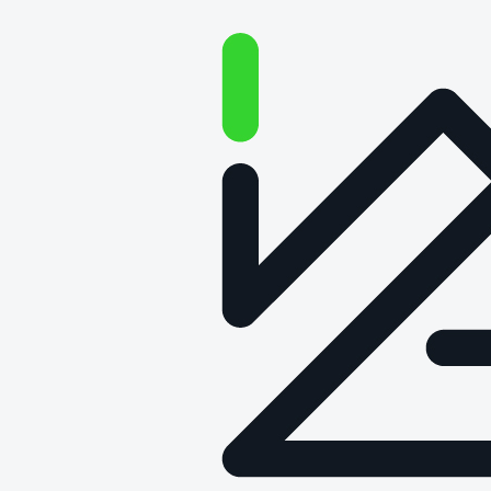
Artykuł o budownictwie
drewnianym w prestiżowym
czasopiśmie naukowym
Data publikacji: 11 maja 2022
Artykuł „
The Future of Wood Construction:
Opportunities and Barriers Based on Surveys in Europe
and Chile”
współautorstwa trzech pracowników
Łukasiewicz – PIT ukazał się w uznanym czasopiśmie