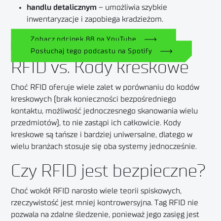
handlu detalicznym
– umożliwia szybkie
inwentaryzacje i zapobiega kradzieżom.
Zobacz odcinek 88 na YouTube
Posłuchaj tego podcastu na Spotify
RFID vs. Kody kreskowe
Choć RFID oferuje wiele zalet w porównaniu do kodów
kreskowych (brak konieczności bezpośredniego
kontaktu, możliwość jednoczesnego skanowania wielu
przedmiotów), to nie zastąpi ich całkowicie. Kody
kreskowe są tańsze i bardziej uniwersalne, dlatego w
wielu branżach stosuje się oba systemy jednocześnie.
Czy RFID jest bezpieczne?
Choć wokół RFID narosło wiele teorii spiskowych,
rzeczywistość jest mniej kontrowersyjna. Tag RFID nie
pozwala na zdalne śledzenie, ponieważ jego zasięg jest