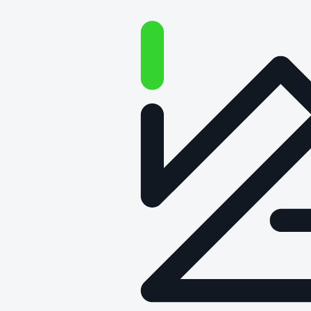
O technologii na głos –
Odcinek 88: Do czego nam
służy RFID?
Data publikacji: 29 sierpnia 2024