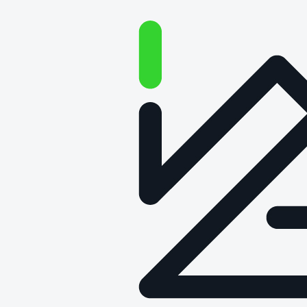
O technologii na głos –
Odcinek 87: Jak inżynierowie
zmieniają medycynę?
Data publikacji: 19 sierpnia 2024