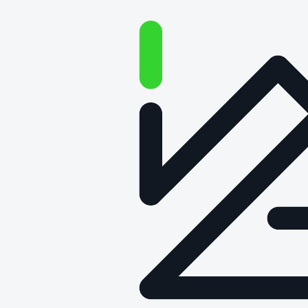
Wyoblanie osiowo
niesymetryczne wyróżnione w
konkursie Polski Produkt
Przyszłości
Data publikacji: 17 grudnia 2025