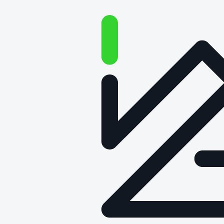
WRÓĆ DO OBSZARU MASZYN
ROLNICZYCH I LEŚNYCH
Wynalazek pn.
„Bijak rolniczy”
(Wp.29982/Rp.27577