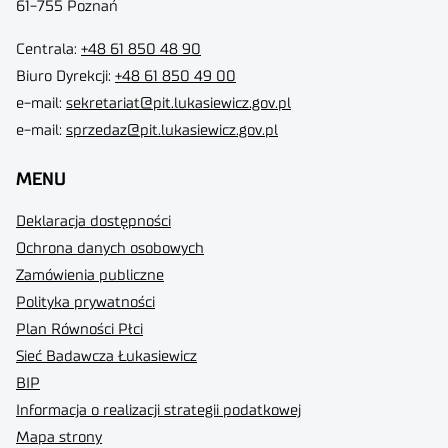
61-755 Poznań
Centrala:
+48 61 850 48 90
Biuro Dyrekcji
:
+48 61 850 49 00
e-mail:
sekretariat@pit.lukasiewicz.gov.pl
e-mail:
sprzedaz@pit.lukasiewicz.gov.pl
MENU
Deklaracja dostępności
Ochrona danych osobowych
Zamówienia publiczne
Polityka prywatności
Plan Równości Płci
Sieć Badawcza Łukasiewicz
BIP
Informacja o realizacji strategii podatkowej
Mapa strony