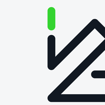
Młodszy
specjalista/Młodsza
specjalistka ds. badań
Rekrutacja zakończona
Twoje miejsce pracy:
ul. Warszawska 181 w Poznaniu