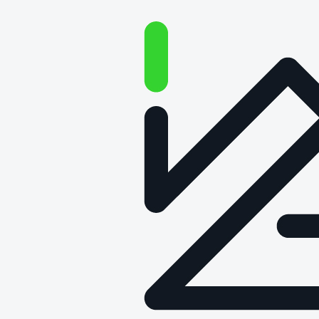
Technologia
zagospodarowania
niepełnowartościowych jaj
spożywczych celem
przeciwdziałania
marnotrawieniu żywności –
POIR.01.01.01-00-2169/20