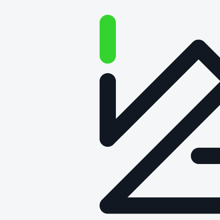
Laboratorium Badania
Drewna, Materiałów
Drewnopochodnych,
Opakowań, Mebli i
Konstrukcji