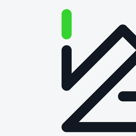
Centrum Nowoczesnej
Mobilności
Centrum Nowoczesnej Mobilności
zajmuje się
opracowywaniem innowacyjnych rozwiązań i technologii w
obszarze taboru kolejowego, logistyki, rolnictwa oraz leśnictwa.
Tworzy i rozwija technologie, dostosowując je do specyficznych
potrzeb gospodarki czy poszczególnych klientów. W skład
centrum wchodzą grupy badawcze zajmujące się konstrukcją
pojazdów i maszyn, badaniami symulacyjnymi, elektrotechniką,
automatyką i robotyką, a także logistyką.