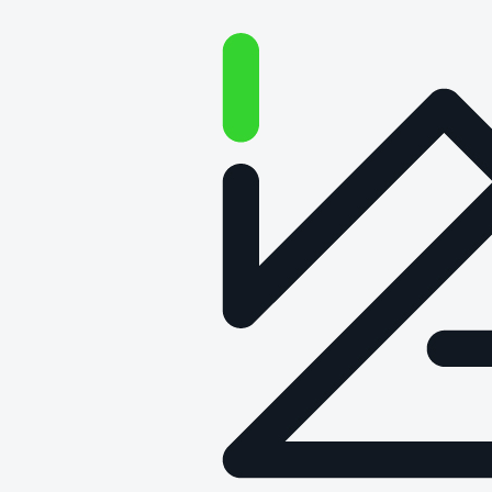
Klauzula
informacyjna
dotycząca
przetwarzania
danych osobowych
pracowników