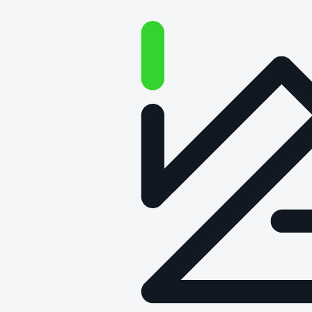
INFOFINDER – Cyberfizyczny,
zintegrowany system
logistyki artykułów
medycznych na blok
operacyjny