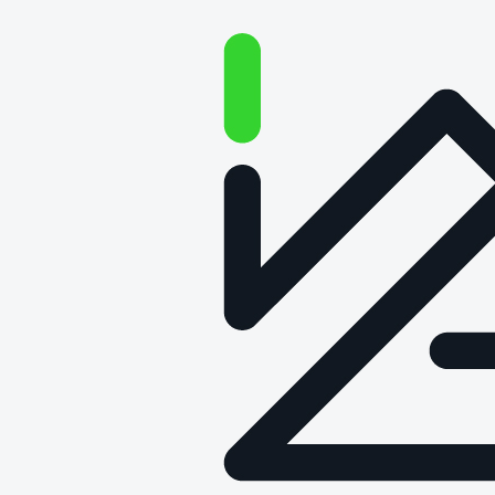
Aktualności
2 marca 2022
Ukazał się najnowszy numer
dwumiesięcznika „Logistyka”
Tematyka skupia się wokół zagadnień
robotyzacji i automatyzacji procesów.
Zachęcamy do lektury. Wśród
ciekawych artykułów, wywiadów i
felietonów znajdziecie tu także
materiały autorstwa pracowników
Łukasiewicz – PIT: Automatyzacja
wspiera uprawy leśne Przesyłki Poczty