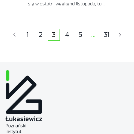
się w ostatni weekend listopada, to…
1
2
3
4
5
…
31