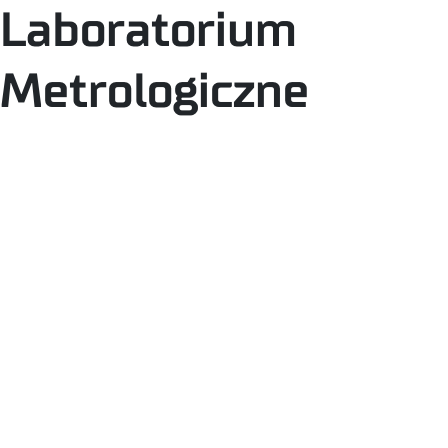
Laboratorium
Metrologiczne
Skanowanie 3D
Metrologia współrzędnościowa
Metrologia wielkości geometrycznych
Pomiary termowizyjne
Wzorcowanie
Skanowanie 3D
Metrologia współrzędnościowa
Metrologia wielkości geometrycznych
Pomiary termowizyjne