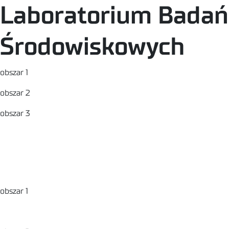
Laboratorium Badań
Środowiskowych
obszar 1
obszar 2
obszar 3
Badania drewna, materiałów i wyrobów drzewnych
Badania biopaliw
stałych
Wymagania fitosanitarne
obszar 1
Badania drewna, materiałów i wyrobów drzewnych