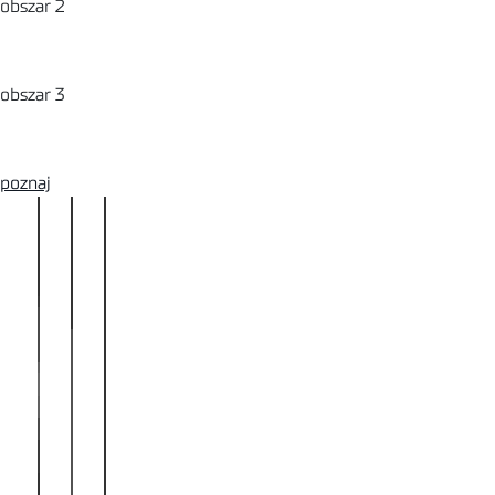
obszar 2
Badania biopaliw stałych
obszar 3
Wymagania fitosanitarne
poznaj